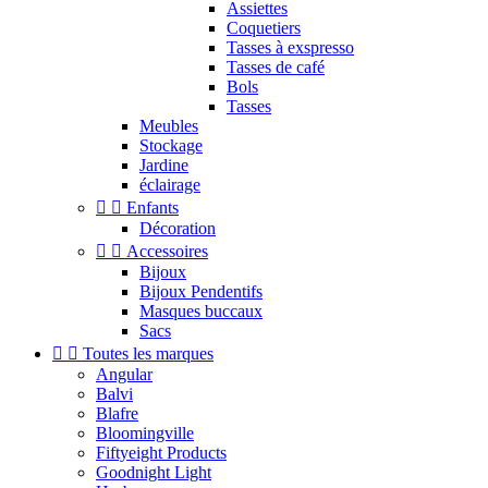
Assiettes
Coquetiers
Tasses à exspresso
Tasses de café
Bols
Tasses
Meubles
Stockage
Jardine
éclairage


Enfants
Décoration


Accessoires
Bijoux
Bijoux Pendentifs
Masques buccaux
Sacs


Toutes les marques
Angular
Balvi
Blafre
Bloomingville
Fiftyeight Products
Goodnight Light