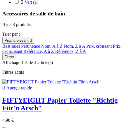

Vert
(1)
Accessoires de salle de bain
Il y a 3 produits.
Trier par :
Prix, croissant

Best sales
Pertinence
Nom, A à Z
Nom, Z à A
Prix, croissant
Prix,
décroissant
Référence, A à Z
Référence, Z à A
Filtrer
Affichage 1-3 de 3 article(s)
Filtres actifs

Aperçu rapide
FIFTYEIGHT Papier Toilette "Richtig
Für'n Arsch"
4,90 €