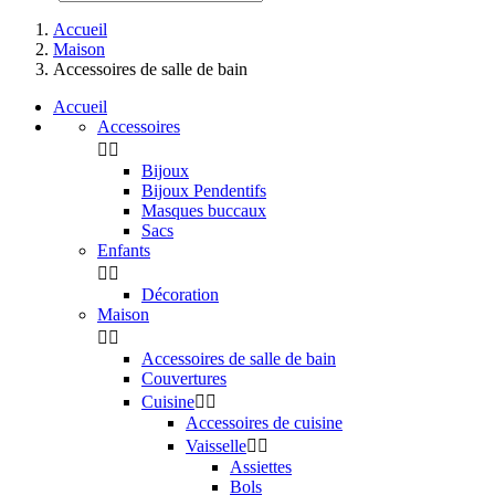
Accueil
Maison
Accessoires de salle de bain
Accueil
Accessoires


Bijoux
Bijoux Pendentifs
Masques buccaux
Sacs
Enfants


Décoration
Maison


Accessoires de salle de bain
Couvertures
Cuisine


Accessoires de cuisine
Vaisselle


Assiettes
Bols