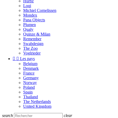
Hurbz
Loqi
Michiel Cornelissen
Mondex
Pana Objects
Plumen
Qualy
Quinze & Milan
Remember
Swabdesign
The Zoo
Voglrieder


Les pays
Belgium
Denmark
France
Germany
Norway
Poland
Spain
Thailand
The Netherlands
United Kingdom
search
clear