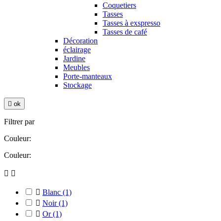
Coquetiers
Tasses
Tasses à exspresso
Tasses de café
Décoration
éclairage
Jardine
Meubles
Porte-manteaux
Stockage

ok
Filtrer par
Couleur:
Couleur:



Blanc
(1)

Noir
(1)

Or
(1)