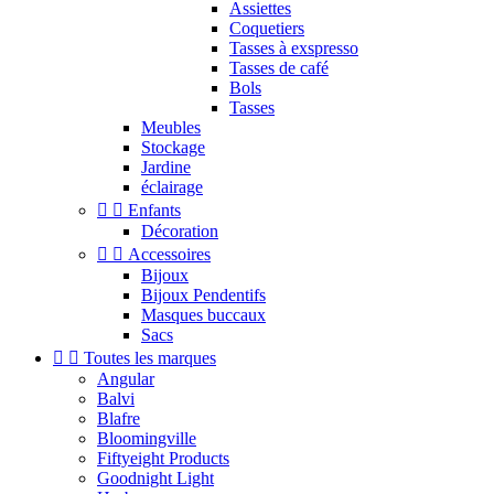
Assiettes
Coquetiers
Tasses à exspresso
Tasses de café
Bols
Tasses
Meubles
Stockage
Jardine
éclairage


Enfants
Décoration


Accessoires
Bijoux
Bijoux Pendentifs
Masques buccaux
Sacs


Toutes les marques
Angular
Balvi
Blafre
Bloomingville
Fiftyeight Products
Goodnight Light