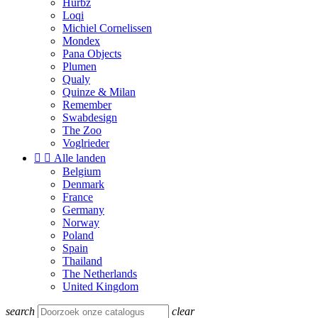
Hurbz
Loqi
Michiel Cornelissen
Mondex
Pana Objects
Plumen
Qualy
Quinze & Milan
Remember
Swabdesign
The Zoo
Voglrieder


Alle landen
Belgium
Denmark
France
Germany
Norway
Poland
Spain
Thailand
The Netherlands
United Kingdom
search
clear