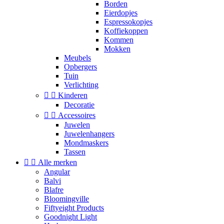
Borden
Eierdopjes
Espressokopjes
Koffiekoppen
Kommen
Mokken
Meubels
Opbergers
Tuin
Verlichting


Kinderen
Decoratie


Accessoires
Juwelen
Juwelenhangers
Mondmaskers
Tassen


Alle merken
Angular
Balvi
Blafre
Bloomingville
Fiftyeight Products
Goodnight Light