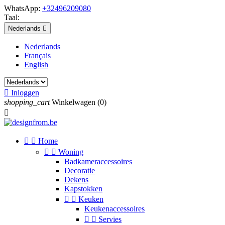
WhatsApp:
+32496209080
Taal:
Nederlands

Nederlands
Français
English

Inloggen
shopping_cart
Winkelwagen
(0)



Home


Woning
Badkameraccessoires
Decoratie
Dekens
Kapstokken


Keuken
Keukenaccessoires


Servies