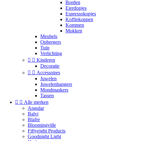
Borden
Eierdopjes
Espressokopjes
Koffiekoppen
Kommen
Mokken
Meubels
Opbergers
Tuin
Verlichting


Kinderen
Decoratie


Accessoires
Juwelen
Juwelenhangers
Mondmaskers
Tassen


Alle merken
Angular
Balvi
Blafre
Bloomingville
Fiftyeight Products
Goodnight Light