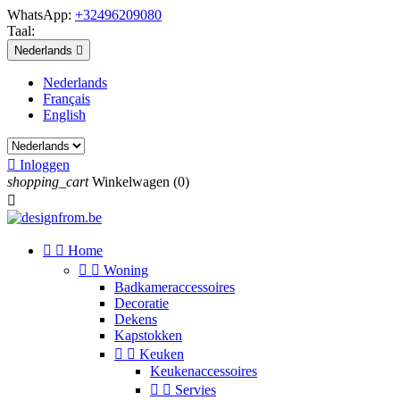
WhatsApp:
+32496209080
Taal:
Nederlands

Nederlands
Français
English

Inloggen
shopping_cart
Winkelwagen
(0)



Home


Woning
Badkameraccessoires
Decoratie
Dekens
Kapstokken


Keuken
Keukenaccessoires


Servies