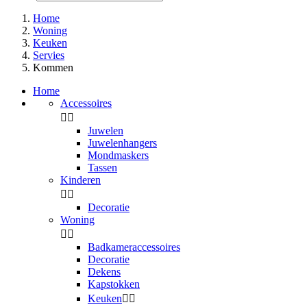
Home
Woning
Keuken
Servies
Kommen
Home
Accessoires


Juwelen
Juwelenhangers
Mondmaskers
Tassen
Kinderen


Decoratie
Woning


Badkameraccessoires
Decoratie
Dekens
Kapstokken
Keuken

