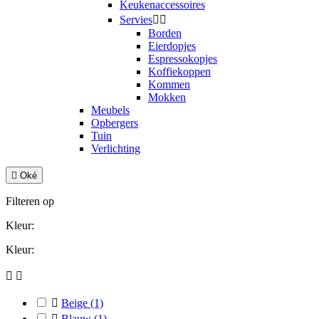
Keukenaccessoires
Servies


Borden
Eierdopjes
Espressokopjes
Koffiekoppen
Kommen
Mokken
Meubels
Opbergers
Tuin
Verlichting

Oké
Filteren op
Kleur:
Kleur:



Beige
(1)

Blauw
(1)