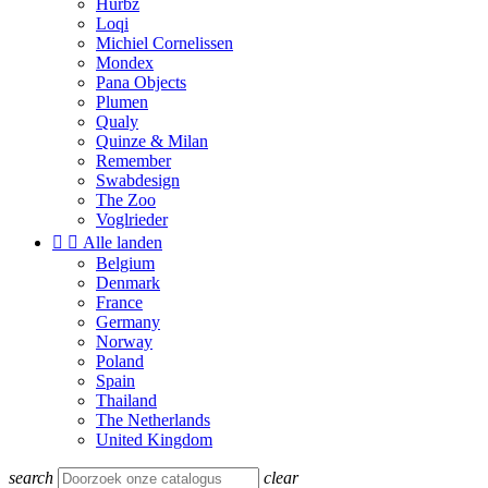
Hurbz
Loqi
Michiel Cornelissen
Mondex
Pana Objects
Plumen
Qualy
Quinze & Milan
Remember
Swabdesign
The Zoo
Voglrieder


Alle landen
Belgium
Denmark
France
Germany
Norway
Poland
Spain
Thailand
The Netherlands
United Kingdom
search
clear