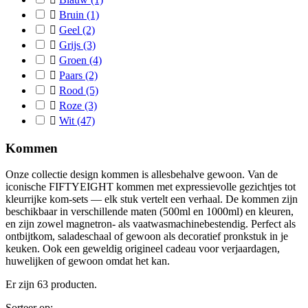

Bruin
(1)

Geel
(2)

Grijs
(3)

Groen
(4)

Paars
(2)

Rood
(5)

Roze
(3)

Wit
(47)
Kommen
Onze collectie design kommen is allesbehalve gewoon. Van de
iconische FIFTYEIGHT kommen met expressievolle gezichtjes tot
kleurrijke kom-sets — elk stuk vertelt een verhaal. De kommen zijn
beschikbaar in verschillende maten (500ml en 1000ml) en kleuren,
en zijn zowel magnetron- als vaatwasmachinebestendig. Perfect als
ontbijtkom, saladeschaal of gewoon als decoratief pronkstuk in je
keuken. Ook een geweldig origineel cadeau voor verjaardagen,
huwelijken of gewoon omdat het kan.
Er zijn 63 producten.
Sorteer op: