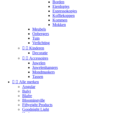
Borden
Eierdopjes
Espressokopjes
Koffiekoppen
Kommen
Mokken
Meubels
Opbergers
Tuin
Verlichting


Kinderen
Decoratie


Accessoires
Juwelen
Juwelenhangers
Mondmaskers
Tassen


Alle merken
Angular
Balvi
Blafre
Bloomingville
Fiftyeight Products
Goodnight Light