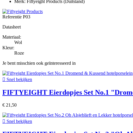
Merk: Fiftyeight Products (Duitsland)
Referentie
P03
Datasheet
Materiaal:
Wol
Kleur:
Roze
Je bent misschien ook geïnteresseerd in

Snel bekijken
FIFTYEIGHT Eierdopjes Set No.1 "Drom
€ 21,50

Snel bekijken