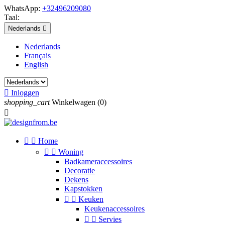
WhatsApp:
+32496209080
Taal:
Nederlands

Nederlands
Français
English

Inloggen
shopping_cart
Winkelwagen
(0)



Home


Woning
Badkameraccessoires
Decoratie
Dekens
Kapstokken


Keuken
Keukenaccessoires


Servies