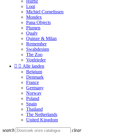
Hurbz
Loqi
Michiel Cornelissen
Mondex
Pana Objects
Plumen
Qualy
Quinze & Milan
Remember
Swabdesign
The Zoo
Voglrieder


Alle landen
Belgium
Denmark
France
Germany
Norway
Poland
Spain
Thailand
The Netherlands
United Kingdom
search
clear