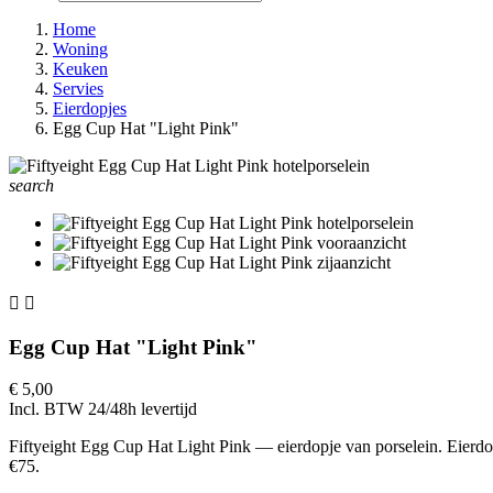
Home
Woning
Keuken
Servies
Eierdopjes
Egg Cup Hat "Light Pink"
search


Egg Cup Hat "Light Pink"
€ 5,00
Incl. BTW
24/48h levertijd
Fiftyeight Egg Cup Hat Light Pink — eierdopje van porselein. Eierdop
€75.