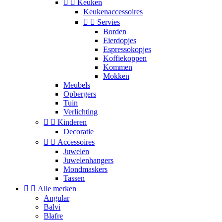


Keuken
Keukenaccessoires


Servies
Borden
Eierdopjes
Espressokopjes
Koffiekoppen
Kommen
Mokken
Meubels
Opbergers
Tuin
Verlichting


Kinderen
Decoratie


Accessoires
Juwelen
Juwelenhangers
Mondmaskers
Tassen


Alle merken
Angular
Balvi
Blafre