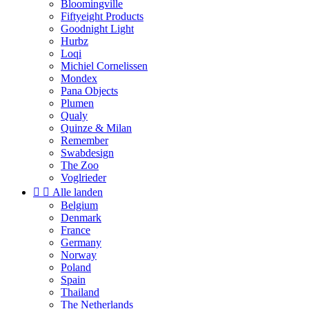
Bloomingville
Fiftyeight Products
Goodnight Light
Hurbz
Loqi
Michiel Cornelissen
Mondex
Pana Objects
Plumen
Qualy
Quinze & Milan
Remember
Swabdesign
The Zoo
Voglrieder


Alle landen
Belgium
Denmark
France
Germany
Norway
Poland
Spain
Thailand
The Netherlands