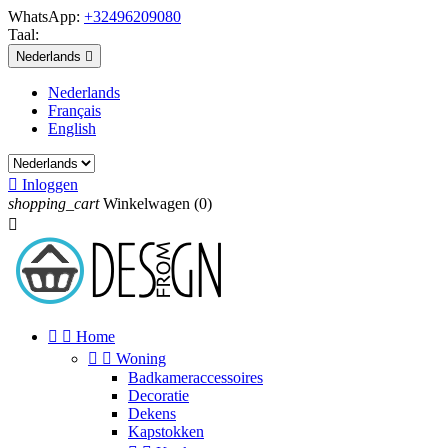
WhatsApp:
+32496209080
Taal:
Nederlands

Nederlands
Français
English

Inloggen
shopping_cart
Winkelwagen
(0)



Home


Woning
Badkameraccessoires
Decoratie
Dekens
Kapstokken