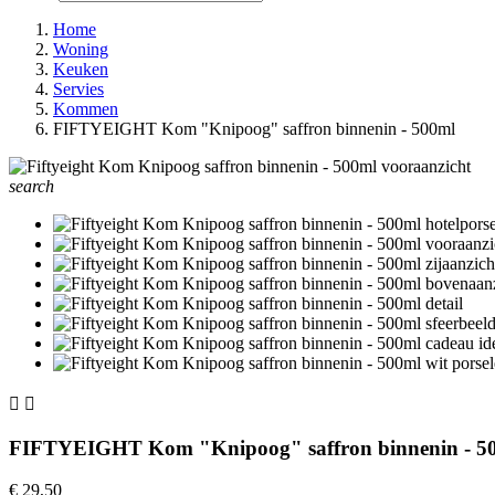
Home
Woning
Keuken
Servies
Kommen
FIFTYEIGHT Kom "Knipoog" saffron binnenin - 500ml
search


FIFTYEIGHT Kom "Knipoog" saffron binnenin - 5
€ 29,50