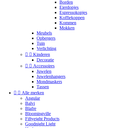
Borden
Eierdopjes
Espressokopjes
Koffiekoppen
Kommen
Mokken
Meubels
Opbergers
Tuin
Verlichting


Kinderen
Decoratie


Accessoires
Juwelen
Juwelenhangers
Mondmaskers
Tassen


Alle merken
Angular
Balvi
Blafre
Bloomingville
Fiftyeight Products
Goodnight Light