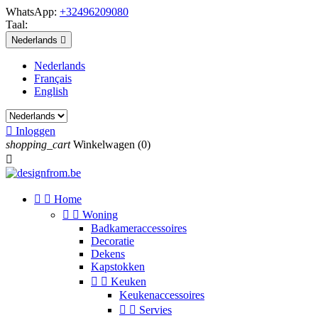
WhatsApp:
+32496209080
Taal:
Nederlands

Nederlands
Français
English

Inloggen
shopping_cart
Winkelwagen
(0)



Home


Woning
Badkameraccessoires
Decoratie
Dekens
Kapstokken


Keuken
Keukenaccessoires


Servies