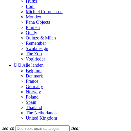
Hurbz
Loqi
Michiel Cornelissen
Mondex
Pana Objects
Plumen
Qualy
Quinze & Milan
Remember
Swabdesign
The Zoo
Voglrieder


Alle landen
Belgium
Denmark
France
Germany
Norway
Poland
Spain
Thailand
The Netherlands
United Kingdom
search
clear