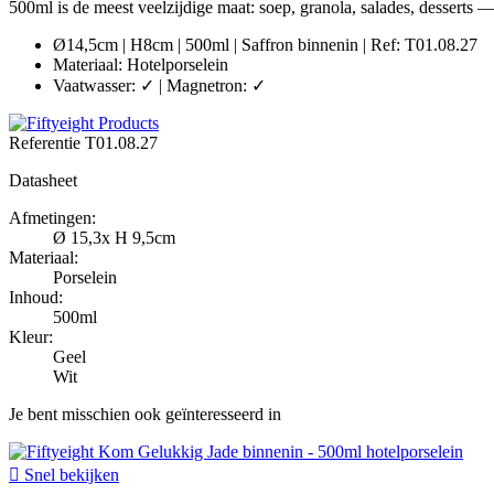
500ml is de meest veelzijdige maat: soep, granola, salades, desserts 
Ø14,5cm | H8cm | 500ml | Saffron binnenin | Ref: T01.08.27
Materiaal: Hotelporselein
Vaatwasser: ✓ | Magnetron: ✓
Referentie
T01.08.27
Datasheet
Afmetingen:
Ø 15,3x H 9,5cm
Materiaal:
Porselein
Inhoud:
500ml
Kleur:
Geel
Wit
Je bent misschien ook geïnteresseerd in

Snel bekijken