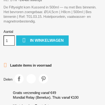
Incl. BTW
24/48h levertijd
De Fiftyeight kom Kussend in 500ml — nu met Bes binnenin.
Het bevroren zoengebaar. Ø14,5cm | H8cm | 500ml | Bes
binnenin | Ref: T01.03.15. Hotelporselein, vaatwasser- en
magnetronbestendig.
Aantal

IN WINKELWAGEN

Laatste items in voorraad
Delen
Gratis verzending vanaf €49
Mondial Relay (Benelux). Thuis vanaf €100