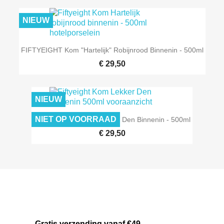
NIEUW
FIFTYEIGHT Kom "Hartelijk" Robijnrood Binnenin - 500ml
€ 29,50
NIEUW
NIET OP VOORRAAD
FIFTYEIGHT Kom "Lekker" Den Binnenin - 500ml
€ 29,50
Gratis verzending vanaf €49